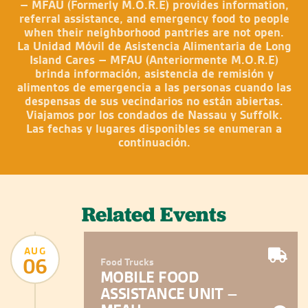
– MFAU (Formerly M.O.R.E) provides information,
referral assistance, and emergency food to people
when their neighborhood pantries are not open.
La Unidad Móvil de Asistencia Alimentaria de Long
Island Cares – MFAU (Anteriormente M.O.R.E)
brinda información, asistencia de remisión y
alimentos de emergencia a las personas cuando las
despensas de sus vecindarios no están abiertas.
Viajamos por los condados de Nassau y Suffolk.
Las fechas y lugares disponibles se enumeran a
continuación.
Related Events
AUG
06
Food Trucks
MOBILE FOOD
ASSISTANCE UNIT –